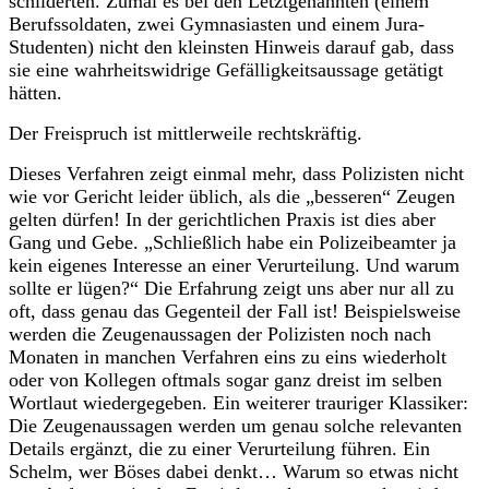
schilderten. Zumal es bei den Letztgenannten (einem
Berufssoldaten, zwei Gymnasiasten und einem Jura-
Studenten) nicht den kleinsten Hinweis darauf gab, dass
sie eine wahrheitswidrige Gefälligkeitsaussage getätigt
hätten.
Der Freispruch ist mittlerweile rechtskräftig.
Dieses Verfahren zeigt einmal mehr, dass Polizisten nicht
wie vor Gericht leider üblich, als die „besseren“ Zeugen
gelten dürfen! In der gerichtlichen Praxis ist dies aber
Gang und Gebe. „Schließlich habe ein Polizeibeamter ja
kein eigenes Interesse an einer Verurteilung. Und warum
sollte er lügen?“ Die Erfahrung zeigt uns aber nur all zu
oft, dass genau das Gegenteil der Fall ist! Beispielsweise
werden die Zeugenaussagen der Polizisten noch nach
Monaten in manchen Verfahren eins zu eins wiederholt
oder von Kollegen oftmals sogar ganz dreist im selben
Wortlaut wiedergegeben. Ein weiterer trauriger Klassiker:
Die Zeugenaussagen werden um genau solche relevanten
Details ergänzt, die zu einer Verurteilung führen. Ein
Schelm, wer Böses dabei denkt… Warum so etwas nicht