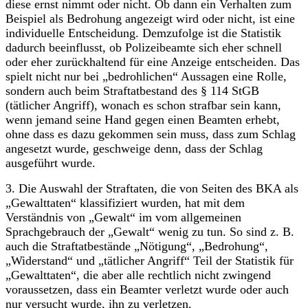
diese ernst nimmt oder nicht. Ob dann ein Verhalten zum
Beispiel als Bedrohung angezeigt wird oder nicht, ist eine
individuelle Entscheidung. Demzufolge ist die Statistik
dadurch beeinflusst, ob Polizeibeamte sich eher schnell
oder eher zurückhaltend für eine Anzeige entscheiden. Das
spielt nicht nur bei „bedrohlichen“ Aussagen eine Rolle,
sondern auch beim Straftatbestand des § 114 StGB
(tätlicher Angriff), wonach es schon strafbar sein kann,
wenn jemand seine Hand gegen einen Beamten erhebt,
ohne dass es dazu gekommen sein muss, dass zum Schlag
angesetzt wurde, geschweige denn, dass der Schlag
ausgeführt wurde.
3.​ Die Auswahl der Straftaten, die von Seiten des BKA als
„Gewalttaten“ klassifiziert wurden, hat mit dem
Verständnis von „Gewalt“ im vom allgemeinen
Sprachgebrauch der „Gewalt“ wenig zu tun. So sind z. B.
auch die Straftatbestände „Nötigung“, „Bedrohung“,
„Widerstand“ und „tätlicher Angriff“ Teil der Statistik für
„Gewalttaten“, die aber alle rechtlich nicht zwingend
voraussetzen, dass ein Beamter verletzt wurde oder auch
nur versucht wurde, ihn zu verletzen.