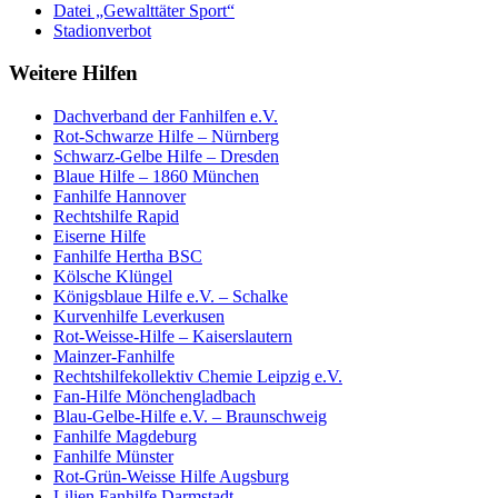
Datei „Gewalttäter Sport“
Stadionverbot
Weitere Hilfen
Dachverband der Fanhilfen e.V.
Rot-Schwarze Hilfe – Nürnberg
Schwarz-Gelbe Hilfe – Dresden
Blaue Hilfe – 1860 München
Fanhilfe Hannover
Rechtshilfe Rapid
Eiserne Hilfe
Fanhilfe Hertha BSC
Kölsche Klüngel
Königsblaue Hilfe e.V. – Schalke
Kurvenhilfe Leverkusen
Rot-Weisse-Hilfe – Kaiserslautern
Mainzer-Fanhilfe
Rechtshilfekollektiv Chemie Leipzig e.V.
Fan-Hilfe Mönchengladbach
Blau-Gelbe-Hilfe e.V. – Braunschweig
Fanhilfe Magdeburg
Fanhilfe Münster
Rot-Grün-Weisse Hilfe Augsburg
Lilien Fanhilfe Darmstadt